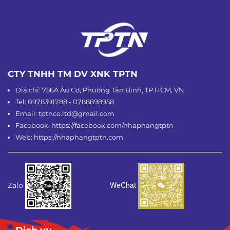
CTY TNHH TM DV XNK TPTN
Địa chỉ: 756A Âu Cơ, Phường Tân Bình, TP.HCM, VN
Tel: 0978391788 - 0788898958
Email: tptnco.ltd@gmail.com
Facebook: https://facebook.com/nhaphangtptn
Web: https://nhaphangtptn.com
WeChat
Zalo