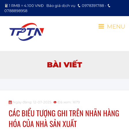
1 RMB = 4.100 VNĐ
Báo giá dịch vụ
0978391788 -
0788898958
MENU
BÀI VIẾT
Ngày đăng: 12-07-2025
Đã xem: 1679
CÁC BIỂU TƯỢNG GHI TRÊN NHÃN HÀNG
HÓA CỦA NHÀ SẢN XUẤT