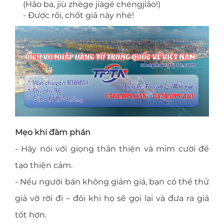
(Hǎo ba, jiù zhège jiàgé chéngjiāo!)
- Được rồi, chốt giá này nhé!
Mẹo khi đàm phán
- Hãy nói với giọng thân thiện và mỉm cười để
tạo thiện cảm.
- Nếu người bán không giảm giá, bạn có thể thử
giả vờ rời đi – đôi khi họ sẽ gọi lại và đưa ra giá
tốt hơn.