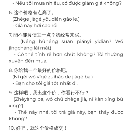
- Nếu tôi mua nhiều, có được giảm giá không?
6. 这个价格有点高了。
(Zhège jiàgé yǒudiǎn gāo le.)
- Giá này hơi cao rồi.
7. 能不能算便宜一点？我经常来买。
(Néng bùnéng suàn piányi yīdiǎn? Wǒ
jīngcháng lái mǎi.)
- Có thể tính rẻ hơn chút không? Tôi thường
xuyên đến mua.
8. 你给我一个最好的价格吧。
(Nǐ gěi wǒ yīgè zuìhǎo de jiàgé ba.)
- Bạn cho tôi giá tốt nhất đi.
9. 这样吧，我出这个价，你看行不行？
(Zhèyàng ba, wǒ chū zhège jià, nǐ kàn xíng bù
xíng?)
- Thế này nhé, tôi trả giá này, bạn thấy được
không?
10. 好吧，就这个价格成交！