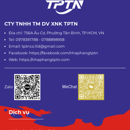
CTY TNHH TM DV XNK TPTN
Địa chỉ: 756A Âu Cơ, Phường Tân Bình, TP.HCM, VN
Tel: 0978391788 - 0788898958
Email: tptnco.ltd@gmail.com
Facebook: https://facebook.com/nhaphangtptn
Web: https://nhaphangtptn.com
WeChat
Zalo
Dịch vụ