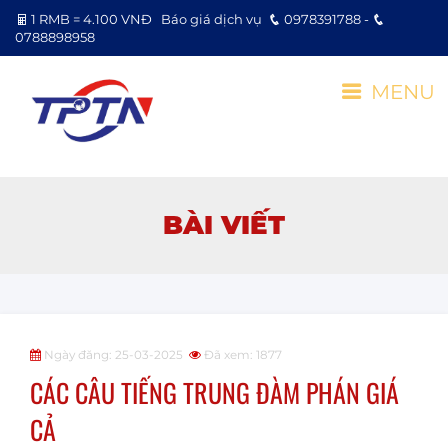
1 RMB = 4.100 VNĐ
Báo giá dịch vụ
0978391788 -
0788898958
MENU
BÀI VIẾT
Ngày đăng: 25-03-2025
Đã xem: 1877
CÁC CÂU TIẾNG TRUNG ĐÀM PHÁN GIÁ
CẢ