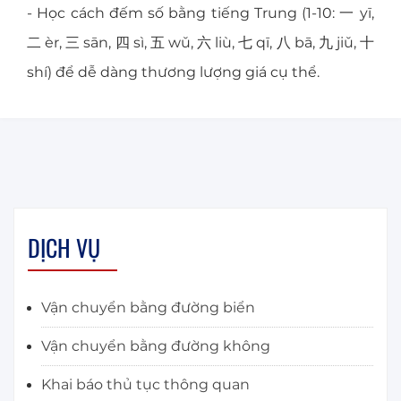
- Học cách đếm số bằng tiếng Trung (1-10: 一 yī,
二 èr, 三 sān, 四 sì, 五 wǔ, 六 liù, 七 qī, 八 bā, 九 jiǔ, 十
shí) để dễ dàng thương lượng giá cụ thể.
DỊCH VỤ
Vận chuyển bằng đường biển
Vận chuyển bằng đường không
Khai báo thủ tục thông quan