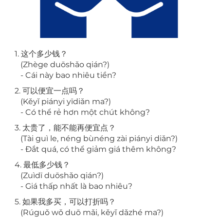
1. 这个多少钱？
(Zhège duōshǎo qián?)
- Cái này bao nhiêu tiền?
2. 可以便宜一点吗？
(Kěyǐ piányi yīdiǎn ma?)
- Có thể rẻ hơn một chút không?
3. 太贵了，能不能再便宜点？
(Tài guì le, néng bùnéng zài piányi diǎn?)
- Đắt quá, có thể giảm giá thêm không?
4. 最低多少钱？
(Zuìdī duōshǎo qián?)
- Giá thấp nhất là bao nhiêu?
5. 如果我多买，可以打折吗？
(Rúguǒ wǒ duō mǎi, kěyǐ dǎzhé ma?)