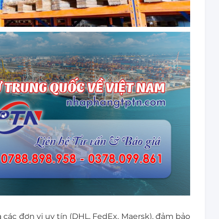
các đơn vị uy tín (DHL, FedEx, Maersk), đảm bảo