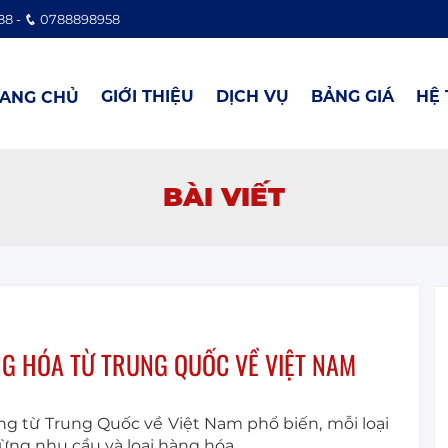
88 -
0788898958
GIỚI THIỆU
DỊCH VỤ
BẢNG GIÁ
HỆ
ANG CHỦ
BÀI VIẾT
G HÓA TỪ TRUNG QUỐC VỀ VIỆT NAM
ng từ Trung Quốc về Việt Nam phổ biến, mỗi loại
ừng nhu cầu và loại hàng hóa.