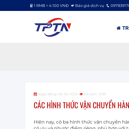
1 RMB = 4.100 VNĐ
Báo giá dịch vụ
09783917
TR
Ngày đăng: 26-05-2025
Đã xem: 2199
CÁC HÌNH THỨC VẬN CHUYỂN HÀN
Hiện nay, có ba hình thức vận chuyển hà
có ưu và nhược điểm riêng, phù hợp với t