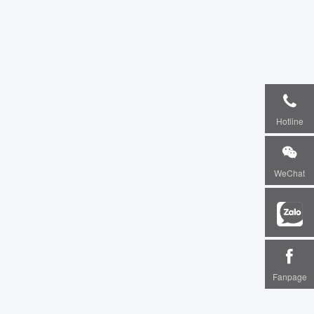
Hotline
WeChat
Fanpage