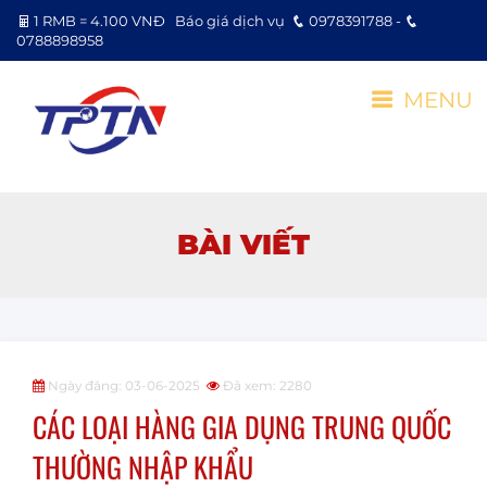
1 RMB = 4.100 VNĐ
Báo giá dịch vụ
0978391788 -
0788898958
MENU
BÀI VIẾT
Ngày đăng: 03-06-2025
Đã xem: 2280
CÁC LOẠI HÀNG GIA DỤNG TRUNG QUỐC
THƯỜNG NHẬP KHẨU