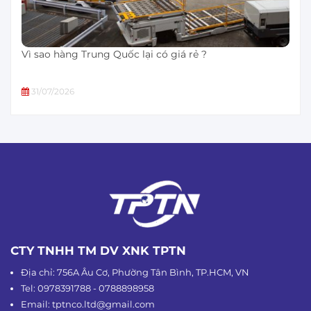
Vì sao hàng Trung Quốc lại có giá rẻ ?
31/07/2026
CTY TNHH TM DV XNK TPTN
Địa chỉ: 756A Âu Cơ, Phường Tân Bình, TP.HCM, VN
Tel: 0978391788 - 0788898958
Email: tptnco.ltd@gmail.com