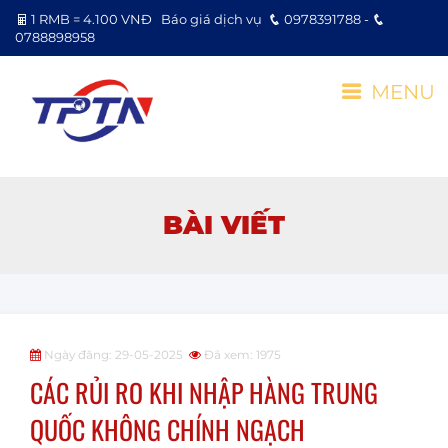
1 RMB = 4.100 VNĐ
Báo giá dịch vụ
0978391788 -
0788898958
MENU
BÀI VIẾT
Ngày đăng: 29-05-2025
Đã xem: 1975
CÁC RỦI RO KHI NHẬP HÀNG TRUNG
QUỐC KHÔNG CHÍNH NGẠCH