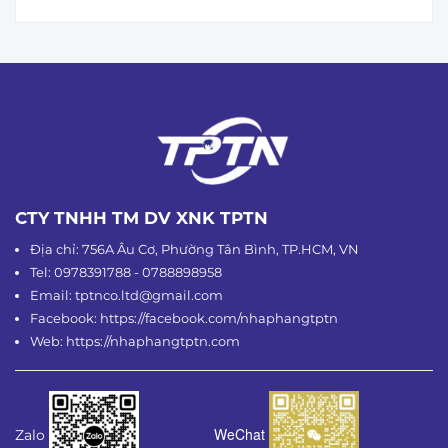
CTY TNHH TM DV XNK TPTN
Địa chỉ: 756A Âu Cơ, Phường Tân Bình, TP.HCM, VN
Tel: 0978391788 - 0788898958
Email: tptnco.ltd@gmail.com
Facebook: https://facebook.com/nhaphangtptn
Web: https://nhaphangtptn.com
WeChat
Zalo