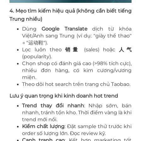
4. Mẹo tìm kiếm hiệu quả (không cần biết tiếng
Trung nhiều)
Dùng
Google Translate
dịch từ khóa
Việt/Anh sang Trung (ví dụ: "giày thể thao"
→ "运动鞋").
Lọc luôn theo
销量
(sales) hoặc
人气
(popularity).
Chọn shop có đánh giá cao (>98% tích cực),
nhiều đơn hàng, có kim cương/vương
miện.
Theo dõi hot search trên trang chủ Taobao.
Lưu ý quan trọng khi kinh doanh hot trend
Trend thay đổi nhanh
: Nhập sớm, bán
nhanh, tránh tồn kho. Thời điểm vàng là khi
trend mới nổi.
Kiểm chất lượng
: Đặt sample thử trước khi
order số lượng lớn. Đọc review kỹ.
Cạnh tranh cao
: Kết hợp marketing tốt