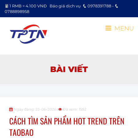
1 RMB = 4.100 VNĐ
Báo giá dịch vụ
0978391788 -
0788898958
MENU
BÀI VIẾT
Ngày đăng: 23-06-2026
Đã xem: 1552
CÁCH TÌM SẢN PHẨM HOT TREND TRÊN
TAOBAO