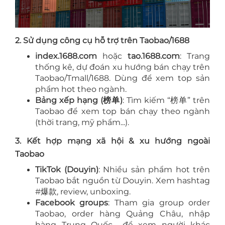
2. Sử dụng công cụ hỗ trợ trên Taobao/1688
index.1688.com
hoặc
tao.1688.com
: Trang
thống kê, dự đoán xu hướng bán chạy trên
Taobao/Tmall/1688. Dùng để xem top sản
phẩm hot theo ngành.
Bảng xếp hạng (榜单)
: Tìm kiếm “榜单” trên
Taobao để xem top bán chạy theo ngành
(thời trang, mỹ phẩm...).
3. Kết hợp mạng xã hội & xu hướng ngoài
Taobao
TikTok (Douyin)
: Nhiều sản phẩm hot trên
Taobao bắt nguồn từ Douyin. Xem hashtag
#爆款, review, unboxing.
Facebook groups
: Tham gia group order
Taobao, order hàng Quảng Châu, nhập
hàng Trung Quốc... để xem người khác