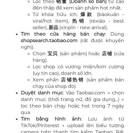
Lọc theo
销量 (Doanh số bán)
từ cao
đến thấp để xem sản phẩm hot nhất.
Từ khóa hữu ích:
爆款
(bàokuǎn -
viral/hot item),
热销
(rèxiāo - best
seller),
新品
(xīnpǐn - new arrival).
Tìm theo cửa hàng bán chạy
: Dùng
shopsearch.taobao.com
(rất được khuyến
nghị).
Chọn
宝贝
(sản phẩm) hoặc
店铺
(cửa
hàng).
Lọc shop có vương miện/kim cương
(uy tín cao), doanh số lớn.
Xem phần
店铺热销
(sản phẩm bán
chạy của shop đó).
Duyệt danh mục
: Vào Taobao.com → chọn
danh mục (thời trang nữ, đồ gia dụng...) →
lọc theo bán chạy hoặc hot trong 7 ngày
qua.
Tìm bằng hình ảnh
: Lưu ảnh từ
TikTok/Pinterest → upload lên biểu tượng
camera trên thanh tìm kiếm Taobao. Rất