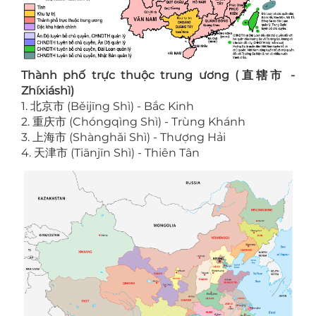
Thành phố trực thuộc trung ương (直辖市 -
Zhíxiáshì)
1. 北京市 (Běijīng Shì) - Bắc Kinh
2. 重庆市 (Chóngqìng Shì) - Trùng Khánh
3. 上海市 (Shànghǎi Shì) - Thượng Hải
4. 天津市 (Tiānjīn Shì) - Thiên Tân