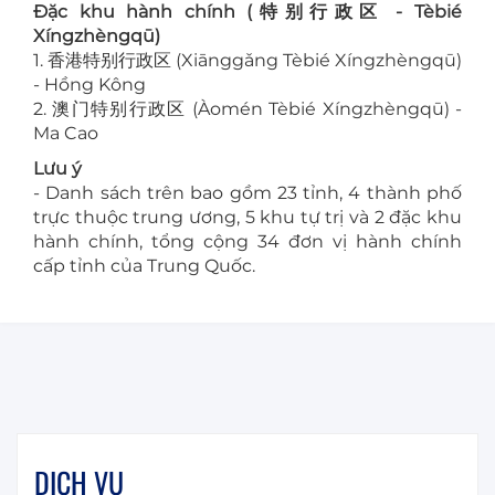
Đặc khu hành chính (特别行政区 - Tèbié
Xíngzhèngqū)
1. 香港特别行政区 (Xiānggǎng Tèbié Xíngzhèngqū)
- Hồng Kông
2. 澳门特别行政区 (Àomén Tèbié Xíngzhèngqū) -
Ma Cao
Lưu ý
- Danh sách trên bao gồm 23 tỉnh, 4 thành phố
trực thuộc trung ương, 5 khu tự trị và 2 đặc khu
hành chính, tổng cộng 34 đơn vị hành chính
cấp tỉnh của Trung Quốc.
DỊCH VỤ