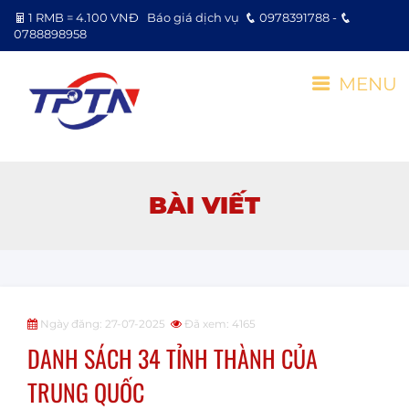
1 RMB = 4.100 VNĐ
Báo giá dịch vụ
0978391788 -
0788898958
MENU
BÀI VIẾT
Ngày đăng: 27-07-2025
Đã xem: 4165
DANH SÁCH 34 TỈNH THÀNH CỦA
TRUNG QUỐC