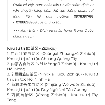
Quốc về Việt Nam hoặc cần tư vấn thêm dịch vụ
vận chuyển hàng hóa, thủ tục thông quan, vui
lòng liên hệ qua hotline
0978391788
- 0788898958
của chúng tôi.
>>> Xem thêm:
Dịch vụ nhập hàng Trung Quốc
chính ngạch
Khu tự trị (自治区 - Zìzhìqū)
1. 广西壮族自治区 (Guǎngxī Zhuàngzú Zìzhìqū) -
Khu tự trị dân tộc Choang Quảng Tây
2. 内蒙古自治区 (Nèi Měnggǔ Zìzhìqū) - Khu tự trị
Nội Mông
3. 宁夏回族自治区 (Níngxià Huízú Zìzhìqū) - Khu tự
trị dân tộc Hồi Ninh Hạ
4. 新疆维吾尔自治区 (Xīnjiāng Wéiwúěr Zìzhìqū) -
Khu tự trị dân tộc Duy Ngô Nhĩ Tân Cương
5. 西藏自治区 (Xīzàng Zìzhìqū) - Khu tự trị Tây
Tạng