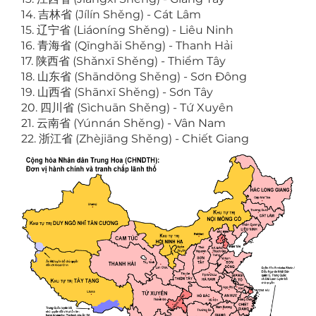
14. 吉林省 (Jílín Shěng) - Cát Lâm
15. 辽宁省 (Liáoníng Shěng) - Liêu Ninh
16. 青海省 (Qīnghǎi Shěng) - Thanh Hải
17. 陕西省 (Shǎnxī Shěng) - Thiểm Tây
18. 山东省 (Shāndōng Shěng) - Sơn Đông
19. 山西省 (Shānxī Shěng) - Sơn Tây
20. 四川省 (Sìchuān Shěng) - Tứ Xuyên
21. 云南省 (Yúnnán Shěng) - Vân Nam
22. 浙江省 (Zhèjiāng Shěng) - Chiết Giang