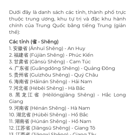
Dưới đây là danh sách các tỉnh, thành phố trực
thuộc trung ương, khu tự trị và đặc khu hành
chính của Trung Quốc bằng tiếng Trung (giản
thể):
Các tỉnh (省 - Shěng)
1. 安徽省 (Ānhuī Shěng) - An Huy
2. 福建省 (Fújiàn Shěng) - Phúc Kiến
3. 甘肃省 (Gānsù Shěng) - Cam Túc
4. 广东省 (Guǎngdōng Shěng) - Quảng Đông
5. 贵州省 (Guìzhōu Shěng) - Quý Châu
6. 海南省 (Hǎinán Shěng) - Hải Nam
7. 河北省 (Héběi Shěng) - Hà Bắc
8. 黑龙江省 (Hēilóngjiāng Shěng) - Hắc Long
Giang
9. 河南省 (Hénán Shěng) - Hà Nam
10. 湖北省 (Húběi Shěng) - Hồ Bắc
11. 湖南省 (Húnán Shěng) - Hồ Nam
12. 江苏省 (Jiāngsū Shěng) - Giang Tô
13. 江西省 (Jiāngxī Shěng) - Giang Tây