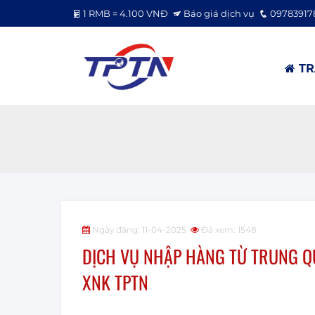
1 RMB = 4.100 VNĐ
Báo giá dịch vụ
09783917
TR
Ngày đăng: 11-04-2025
Đã xem: 1548
DỊCH VỤ NHẬP HÀNG TỪ TRUNG QU
XNK TPTN