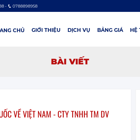
88 -
0788898958
GIỚI THIỆU
DỊCH VỤ
BẢNG GIÁ
HỆ
ANG CHỦ
BÀI VIẾT
ỐC VỀ VIỆT NAM - CTY TNHH TM DV