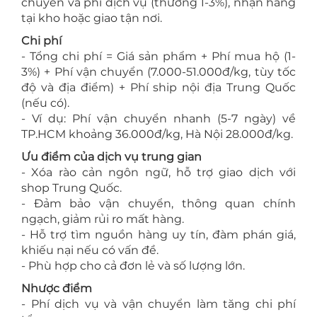
chuyển và phí dịch vụ (thường 1-3%), nhận hàng
tại kho hoặc giao tận nơi.
Chi phí
- Tổng chi phí = Giá sản phẩm + Phí mua hộ (1-
3%) + Phí vận chuyển (7.000-51.000đ/kg, tùy tốc
độ và địa điểm) + Phí ship nội địa Trung Quốc
(nếu có).
- Ví dụ: Phí vận chuyển nhanh (5-7 ngày) về
TP.HCM khoảng 36.000đ/kg, Hà Nội 28.000đ/kg.
Ưu điểm của dịch vụ trung gian
- Xóa rào cản ngôn ngữ, hỗ trợ giao dịch với
shop Trung Quốc.
- Đảm bảo vận chuyển, thông quan chính
ngạch, giảm rủi ro mất hàng.
- Hỗ trợ tìm nguồn hàng uy tín, đàm phán giá,
khiếu nại nếu có vấn đề.
- Phù hợp cho cả đơn lẻ và số lượng lớn.
Nhược điểm
- Phí dịch vụ và vận chuyển làm tăng chi phí