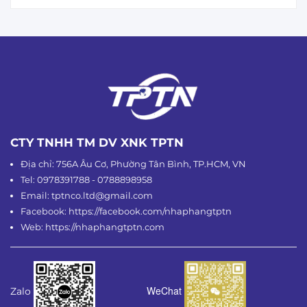
CTY TNHH TM DV XNK TPTN
Địa chỉ: 756A Âu Cơ, Phường Tân Bình, TP.HCM, VN
Tel: 0978391788 - 0788898958
Email: tptnco.ltd@gmail.com
Facebook: https://facebook.com/nhaphangtptn
Web: https://nhaphangtptn.com
WeChat
Zalo