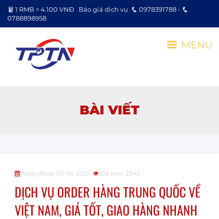
1 RMB = 4.100 VNĐ
Báo giá dịch vụ
0978391788 -
0788898958
MENU
BÀI VIẾT
Ngày đăng: 05-06-2025
Đã xem: 2340
DỊCH VỤ ORDER HÀNG TRUNG QUỐC VỀ
VIỆT NAM, GIÁ TỐT, GIAO HÀNG NHANH