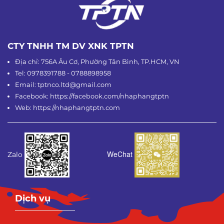
CTY TNHH TM DV XNK TPTN
Địa chỉ: 756A Âu Cơ, Phường Tân Bình, TP.HCM, VN
Tel: 0978391788 - 0788898958
Email: tptnco.ltd@gmail.com
Facebook: https://facebook.com/nhaphangtptn
Web: https://nhaphangtptn.com
WeChat
Zalo
Dịch vụ