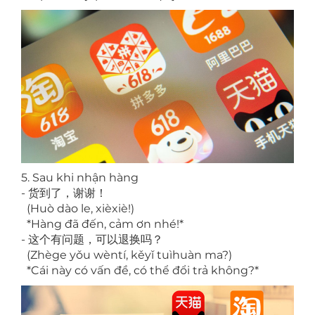
5. Sau khi nhận hàng
- 货到了，谢谢！
(Huò dào le, xièxiè!)
*Hàng đã đến, cảm ơn nhé!*
- 这个有问题，可以退换吗？
(Zhège yǒu wèntí, kěyǐ tuìhuàn ma?)
*Cái này có vấn đề, có thể đổi trả không?*