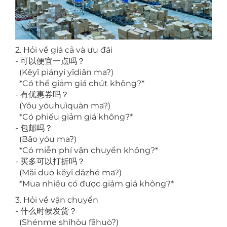
2. Hỏi về giá cả và ưu đãi
- 可以便宜一点吗？
(Kěyǐ piányi yīdiǎn ma?)
*Có thể giảm giá chút không?*
- 有优惠券吗？
(Yǒu yōuhuìquàn ma?)
*Có phiếu giảm giá không?*
- 包邮吗？
(Bāo yóu ma?)
*Có miễn phí vận chuyển không?*
- 买多可以打折吗？
(Mǎi duō kěyǐ dǎzhé ma?)
*Mua nhiều có được giảm giá không?*
3. Hỏi về vận chuyển
- 什么时候发货？
(Shénme shíhòu fāhuò?)