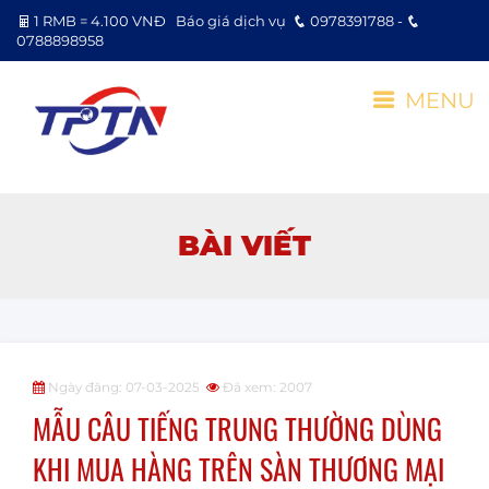
1 RMB = 4.100 VNĐ
Báo giá dịch vụ
0978391788 -
0788898958
MENU
BÀI VIẾT
Ngày đăng: 07-03-2025
Đã xem: 2007
MẪU CÂU TIẾNG TRUNG THƯỜNG DÙNG
KHI MUA HÀNG TRÊN SÀN THƯƠNG MẠI