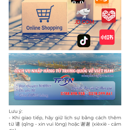
Lưu ý:
- Khi giao tiếp, hãy giữ lịch sự bằng cách thêm
từ 请 (qǐng - xin vui lòng) hoặc 谢谢 (xièxiè - cảm