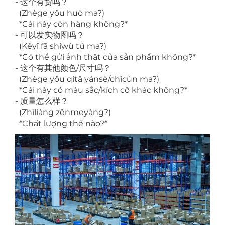
- 这个有货吗？
(Zhège yǒu huò ma?)
*Cái này còn hàng không?*
- 可以发实物图吗？
(Kěyǐ fā shíwù tú ma?)
*Có thể gửi ảnh thật của sản phẩm không?*
- 这个有其他颜色/尺寸吗？
(Zhège yǒu qítā yánsè/chǐcùn ma?)
*Cái này có màu sắc/kích cỡ khác không?*
- 质量怎么样？
(Zhìliàng zěnmeyàng?)
*Chất lượng thế nào?*