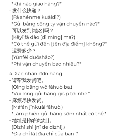
*Khi nào giao hàng?*
- 发什么快递？
(Fā shénme kuàidì?)
*Gửi bằng công ty vận chuyển nào?*
- 可以发到[地名]吗？
(Kěyǐ fā dào [dì míng] ma?)
*Có thể gửi đến [tên địa điểm] không?*
- 运费多少？
(Yùnfèi duōshǎo?)
*Phí vận chuyển bao nhiêu?*
4. Xác nhận đơn hàng
- 请帮我发货吧。
(Qǐng bāng wǒ fāhuò ba.)
*Vui lòng gửi hàng giúp tôi nhé.*
- 麻烦尽快发货。
(Máfán jǐnkuài fāhuò.)
*Làm phiền gửi hàng sớm nhất có thể.*
- 地址是[你的地址]。
(Dìzhǐ shì [nǐ de dìzhǐ].)
*Địa chỉ là [địa chỉ của bạn].*