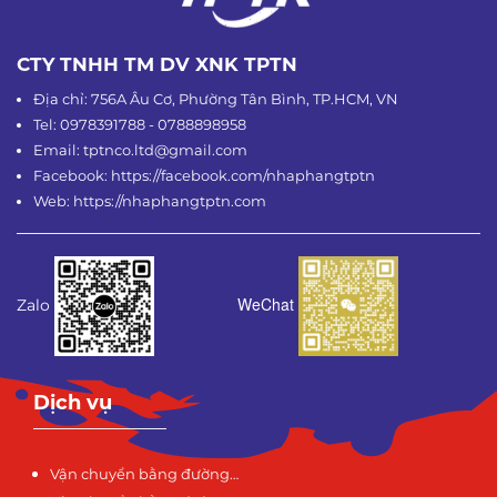
CTY TNHH TM DV XNK TPTN
Địa chỉ: 756A Âu Cơ, Phường Tân Bình, TP.HCM, VN
Tel: 0978391788 - 0788898958
Email: tptnco.ltd@gmail.com
Facebook: https://facebook.com/nhaphangtptn
Web: https://nhaphangtptn.com
WeChat
Zalo
Dịch vụ
Vận chuyển bằng đường…