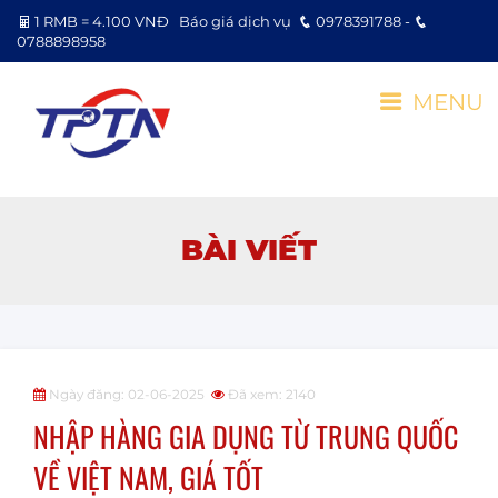
1 RMB = 4.100 VNĐ
Báo giá dịch vụ
0978391788 -
0788898958
MENU
BÀI VIẾT
Ngày đăng: 02-06-2025
Đã xem: 2140
NHẬP HÀNG GIA DỤNG TỪ TRUNG QUỐC
VỀ VIỆT NAM, GIÁ TỐT