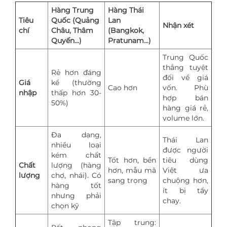
Hàng Trung
Hàng Thái
Tiêu
Quốc (Quảng
Lan
Nhận xét
chí
Châu, Thâm
(Bangkok,
Quyến...)
Pratunam...)
Trung Quốc
thắng tuyệt
Rẻ hơn đáng
đối về giá
Giá
kể (thường
Cao hơn
vốn. Phù
nhập
thấp hơn 30-
hợp bán
50%)
hàng giá rẻ,
volume lớn.
Đa dạng,
Thái Lan
nhiều loại
được người
kém chất
Tốt hơn, bền
tiêu dùng
Chất
lượng (hàng
hơn, mẫu mã
Việt ưa
lượng
chợ, nhái). Có
sang trọng
chuộng hơn,
hàng tốt
ít bị tẩy
nhưng phải
chay.
chọn kỹ
Tập trung: