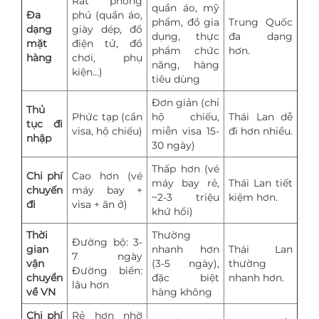
Rất phong
quần áo, mỹ
Đa
phú (quần áo,
phẩm, đồ gia
Trung Quốc
dạng
giày dép, đồ
dụng, thực
đa dạng
mặt
điện tử, đồ
phẩm chức
hơn.
hàng
chơi, phụ
năng, hàng
kiện...)
tiêu dùng
Đơn giản (chỉ
Thủ
Phức tạp (cần
hộ chiếu,
Thái Lan dễ
tục đi
visa, hộ chiếu)
miễn visa 15-
đi hơn nhiều.
nhập
30 ngày)
Thấp hơn (vé
Chi phí
Cao hơn (vé
máy bay rẻ,
Thái Lan tiết
chuyến
máy bay +
~2-3 triệu
kiệm hơn.
đi
visa + ăn ở)
khứ hồi)
Thời
Thường
Đường bộ: 3-
gian
nhanh hơn
Thái Lan
7 ngày
vận
(3-5 ngày),
thường
Đường biển:
chuyển
đặc biệt
nhanh hơn.
lâu hơn
về VN
hàng không
Chi phí
Rẻ hơn nhờ