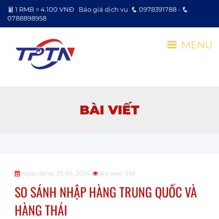
1 RMB = 4.100 VNĐ
Báo giá dịch vụ
0978391788 -
0788898958
MENU
BÀI VIẾT
Ngày đăng: 25-05-2026
Đã xem: 593
SO SÁNH NHẬP HÀNG TRUNG QUỐC VÀ
HÀNG THÁI