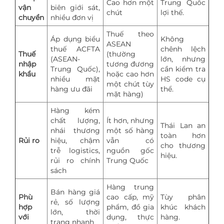
Cao hơn một
Trung Quốc
vận
biên giới sát,
chút
lợi thế.
chuyển
nhiều đơn vị
Thuế theo
Áp dụng biểu
Không
ASEAN
thuế ACFTA
chênh lệch
Thuế
(thường
(ASEAN-
lớn, nhưng
nhập
tương đương
Trung Quốc),
cần kiểm tra
khẩu
hoặc cao hơn
nhiều mặt
HS code cụ
một chút tùy
hàng ưu đãi
thể.
mặt hàng)
Hàng kém
chất lượng,
Ít hơn, nhưng
Thái Lan an
nhái thương
một số hàng
toàn hơn
Rủi ro
hiệu, chậm
vẫn có
cho thương
trễ logistics,
nguồn gốc
hiệu.
rủi ro chính
Trung Quốc
sách
Hàng trung
Bán hàng giá
Phù
cao cấp, mỹ
Tùy phân
rẻ, số lượng
hợp
phẩm, đồ gia
khúc khách
lớn, thời
với
dụng, thực
hàng.
trang nhanh