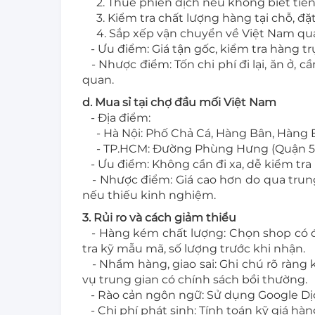
2. Thuê phiên dịch nếu không biết tiến
3. Kiểm tra chất lượng hàng tại chỗ, đặt
4. Sắp xếp vận chuyển về Việt Nam qua
- Ưu điểm: Giá tận gốc, kiểm tra hàng tr
- Nhược điểm: Tốn chi phí đi lại, ăn ở, 
quan.
d. Mua sỉ tại chợ đầu mối Việt Nam
- Địa điểm:
- Hà Nội: Phố Chả Cá, Hàng Bân, Hàng B
- TP.HCM: Đường Phùng Hưng (Quận 5, Q
- Ưu điểm: Không cần đi xa, dễ kiểm tra 
- Nhược điểm: Giá cao hơn do qua trun
nếu thiếu kinh nghiệm.
3. Rủi ro và cách giảm thiểu
- Hàng kém chất lượng: Chọn shop có đá
tra kỹ mẫu mã, số lượng trước khi nhận.
- Nhầm hàng, giao sai: Ghi chú rõ ràng 
vụ trung gian có chính sách bồi thường.
- Rào cản ngôn ngữ: Sử dụng Google Dịch
- Chi phí phát sinh: Tính toán kỹ giá hàn