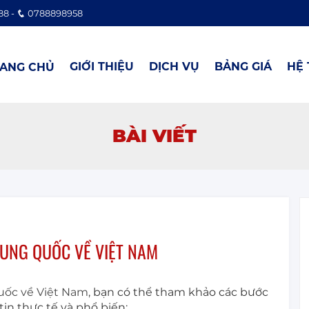
88 -
0788898958
GIỚI THIỆU
DỊCH VỤ
BẢNG GIÁ
HỆ
ANG CHỦ
BÀI VIẾT
UNG QUỐC VỀ VIỆT NAM
ốc về Việt Nam
, bạn có thể tham khảo các bước
in thực tế và phổ biến: