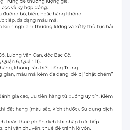
g Trung để thương lượng giá.
 cọc và ký hợp đồng.
 đường bộ, biển, hoặc hàng không.
ực tiếp, đa dạng mẫu mã.
cần kinh nghiệm thương lượng và xử lý thủ tục hải
ồ, Lương Văn Can, dốc Bác Cổ.
uận 6, Quận 11).
hàng, không cần biết tiếng Trung.
g gian, mẫu mã kém đa dạng, dễ bị “chặt chém”
nh giá cao, ưu tiên hàng từ xưởng uy tín. Kiểm
khi đặt hàng (màu sắc, kích thước). Sử dụng dịch
 hoặc thuê phiên dịch khi nhập trực tiếp.
g, phí vận chuyển, thuế để tránh lỗ vốn.