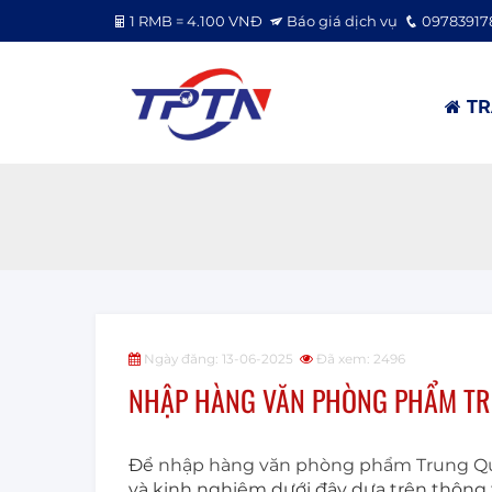
1 RMB = 4.100 VNĐ
Báo giá dịch vụ
09783917
TR
Ngày đăng: 13-06-2025
Đã xem: 2496
NHẬP HÀNG VĂN PHÒNG PHẨM TR
Để
nhập hàng văn phòng phẩm Trung Qu
và kinh nghiệm dưới đây dựa trên thông t