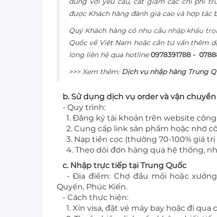
đúng với yêu cầu, cắt giảm các chi phí tr
được Khách hàng đánh giá cao và hợp tác 
Quý Khách hàng có nhu cầu
nhập khẩu trọ
Quốc về Việt Nam hoặc cần tư vấn thêm dị
lòng liên hệ qua hotline
0978391788 - 078
>>> Xem thêm:
Dịch vụ nhập hàng Trung Q
b. Sử dụng dịch vụ order và vận chuyển
- Quy trình:
1. Đăng ký tài khoản trên website công 
2. Cung cấp link sản phẩm hoặc nhờ cô
3. Nạp tiền cọc (thường 70-100% giá trị
4. Theo dõi đơn hàng qua hệ thống, nhậ
c. Nhập trực tiếp tại Trung Quốc
- Địa điểm: Chợ đầu mối hoặc xưởng
Quyến, Phúc Kiến.
- Cách thực hiện:
1. Xin visa, đặt vé máy bay hoặc đi qua c